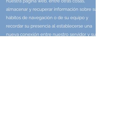
nuestra página web, entre otras cosas,
almacenar y recuperar información sobre sus
hábitos de navegación o de su equipo y
recordar su presencia al establecerse una
nueva conexión entre nuestro servidor y su
navegador.
El principal propósito de una cookie es
permitir a nuestro servidor presentar páginas
web personalizadas que puedan convertir la
visita a la web de La Web en una experiencia
individual y ajustada a las preferencias
personales.
4. Cookies de terceros
Para mostrar publicidad y realizar el